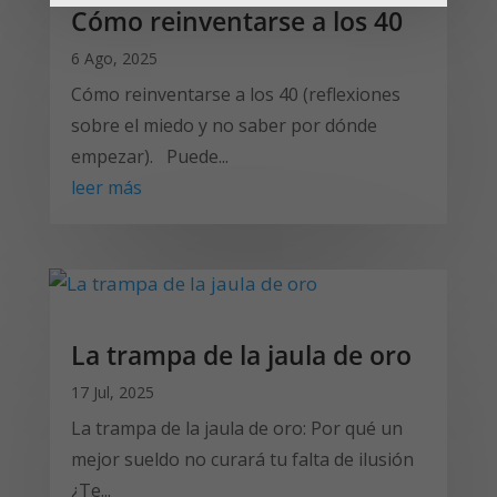
Cómo reinventarse a los 40
6 Ago, 2025
Cómo reinventarse a los 40 (reflexiones
sobre el miedo y no saber por dónde
empezar). Puede...
leer más
La trampa de la jaula de oro
17 Jul, 2025
La trampa de la jaula de oro: Por qué un
mejor sueldo no curará tu falta de ilusión
¿Te...