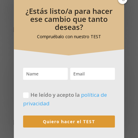
leer más
¿Estás listo/a para hacer
ese cambio que tanto
deseas?
Compruébalo con nuestro TEST
Cómo conseguir tus sueños
23 Sep, 2025
Reconectar con tus sueños y alcanzar tu
propia libertad financiera…pero antes,
déjame hacerte una...
He leído y acepto la
política de
leer más
privacidad
Quiero hacer el TEST