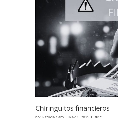
Chiringuitos financieros
por
Patricia Caro
|
May 1, 2025
|
Blog